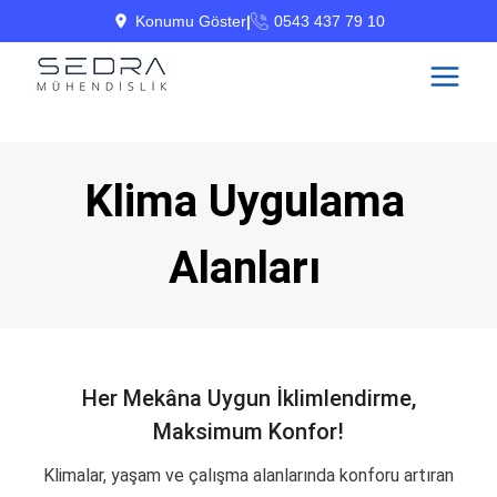
Skip
Konumu Göster
|
0543 437 79 10
to
content
Klima Uygulama
Alanları
Her Mekâna Uygun İklimlendirme,
Maksimum Konfor!
Klimalar, yaşam ve çalışma alanlarında konforu artıran